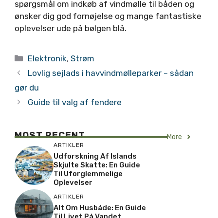
spørgsmål om indkøb af vindmølle til båden og
ønsker dig god fornøjelse og mange fantastiske
oplevelser ude på bølgen blå.
Kategorier
Elektronik
,
Strøm
Lovlig sejlads i havvindmølleparker – sådan
gør du
Guide til valg af fendere
MOST RECENT
More
ARTIKLER
Udforskning Af Islands
Skjulte Skatte: En Guide
Til Uforglemmelige
Oplevelser
ARTIKLER
Alt Om Husbåde: En Guide
Til Livet På Vandet