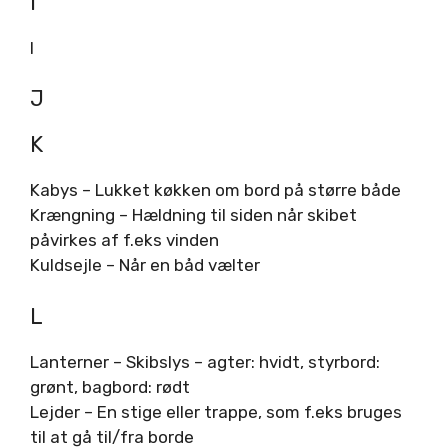
I
I
J
K
Kabys – Lukket køkken om bord på større både
Krængning – Hældning til siden når skibet
påvirkes af f.eks vinden
Kuldsejle – Når en båd vælter
L
Lanterner – Skibslys – agter: hvidt, styrbord:
grønt, bagbord: rødt
Lejder – En stige eller trappe, som f.eks bruges
til at gå til/fra borde