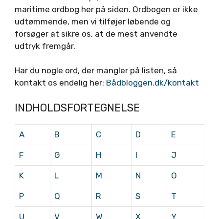
maritime ordbog her på siden. Ordbogen er ikke
udtømmende, men vi tilføjer løbende og
forsøger at sikre os, at de mest anvendte
udtryk fremgår.
Har du nogle ord, der mangler på listen, så
kontakt os endelig her:
Bådbloggen.dk/kontakt
INDHOLDSFORTEGNELSE
A
B
C
D
E
F
G
H
I
J
K
L
M
N
O
P
Q
R
S
T
U
V
W
X
Y