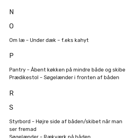
N
O
Om læ – Under dæk – f.eks kahyt
P
Pantry – Åbent køkken på mindre både og skibe
Prædikestol – Søgelænder i fronten af båden
R
S
Styrbord – Højre side af båden/skibet når man
ser fremad
Søgelænder – Rækværk på båden