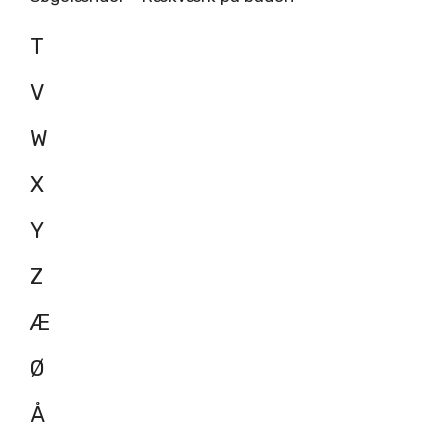
T
V
W
X
Y
Z
Æ
Ø
Å