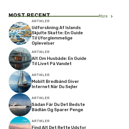
MOST RECENT
More
ARTIKLER
Udforskning Af Islands
Skjulte Skatte: En Guide
Til Uforglemmelige
Oplevelser
ARTIKLER
Alt Om Husbåde: En Guide
Til Livet På Vandet
ARTIKLER
Mobilt Bredbånd Giver
Internet Når Du Sejler
ARTIKLER
Sådan Får Du Det Bedste
Bådlån Og Sparer Penge
ARTIKLER
Find Alt Det Rette Udstyr