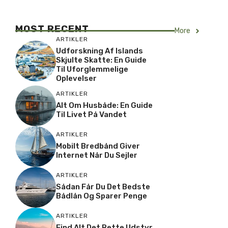
MOST RECENT
More
ARTIKLER
Udforskning Af Islands
Skjulte Skatte: En Guide
Til Uforglemmelige
Oplevelser
ARTIKLER
Alt Om Husbåde: En Guide
Til Livet På Vandet
ARTIKLER
Mobilt Bredbånd Giver
Internet Når Du Sejler
ARTIKLER
Sådan Får Du Det Bedste
Bådlån Og Sparer Penge
ARTIKLER
Find Alt Det Rette Udstyr