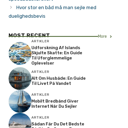
Hvor stor en båd må man sejle med
duelighedsbevis
MOST RECENT
More
ARTIKLER
Udforskning Af Islands
Skjulte Skatte: En Guide
Til Uforglemmelige
Oplevelser
ARTIKLER
Alt Om Husbåde: En Guide
Til Livet På Vandet
ARTIKLER
Mobilt Bredbånd Giver
Internet Når Du Sejler
ARTIKLER
Sådan Får Du Det Bedste