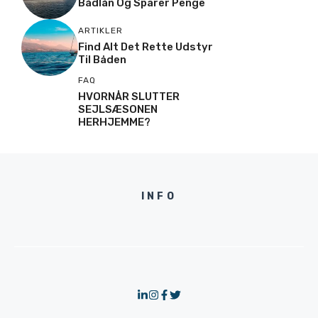
Bådlån Og Sparer Penge
ARTIKLER
Find Alt Det Rette Udstyr
Til Båden
FAQ
HVORNÅR SLUTTER
SEJLSÆSONEN
HERHJEMME?
INFO