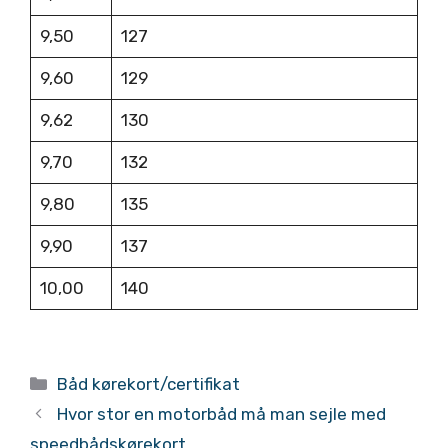
9,50
127
9,60
129
9,62
130
9,70
132
9,80
135
9,90
137
10,00
140
Kategorier
Båd kørekort/certifikat
Hvor stor en motorbåd må man sejle med
speedbådskørekort