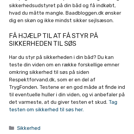
sikkerhedsudstyret på din båd og få indkøbt,
hvad du måtte mangle. Baadbloggen.dk ønsker
dig en skøn og ikke mindst sikker sejlsæson.
FÅ HJÆLP TIL AT FÅ STYR PÅ
SIKKERHEDEN TIL SØS
Har du styr på sikkerheden i din båd? Du kan
teste din viden om en række forskellige emner
omkring sikkerhed til søs på siden
Respektforvand.dk, som er en del af
TrygFonden. Testene er en god måde at finde ind
til eventuelle huller i din viden, og vi anbefaler på
det varmeste, at du giver testen et skud.
Tag
testen om sikkerhed til søs her.
Kategorier
Sikkerhed