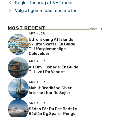
Regler for brug af VHF radio
Valg af gummibåd med motor
MOST RECENT
More
ARTIKLER
Udforskning Af Islands
Skjulte Skatte: En Guide
Til Uforglemmelige
Oplevelser
ARTIKLER
Alt Om Husbåde: En Guide
Til Livet På Vandet
ARTIKLER
Mobilt Bredbånd Giver
Internet Når Du Sejler
ARTIKLER
Sådan Får Du Det Bedste
Bådlån Og Sparer Penge