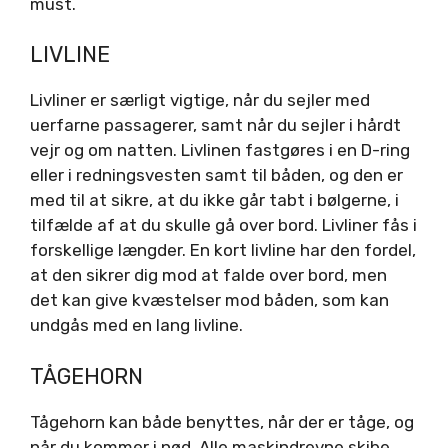
must.
LIVLINE
Livliner er særligt vigtige, når du sejler med
uerfarne passagerer, samt når du sejler i hårdt
vejr og om natten. Livlinen fastgøres i en D-ring
eller i redningsvesten samt til båden, og den er
med til at sikre, at du ikke går tabt i bølgerne, i
tilfælde af at du skulle gå over bord. Livliner fås i
forskellige længder. En kort livline har den fordel,
at den sikrer dig mod at falde over bord, men
det kan give kvæstelser mod båden, som kan
undgås med en lang livline.
TÅGEHORN
Tågehorn kan både benyttes, når der er tåge, og
når du kommer i nød. Alle maskindrevne skibe