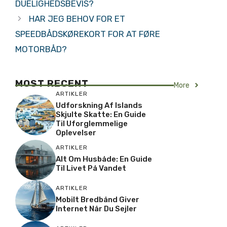
DUELIGHEDSBEVIS?
HAR JEG BEHOV FOR ET
SPEEDBÅDSKØREKORT FOR AT FØRE
MOTORBÅD?
MOST RECENT
More
ARTIKLER
Udforskning Af Islands
Skjulte Skatte: En Guide
Til Uforglemmelige
Oplevelser
ARTIKLER
Alt Om Husbåde: En Guide
Til Livet På Vandet
ARTIKLER
Mobilt Bredbånd Giver
Internet Når Du Sejler